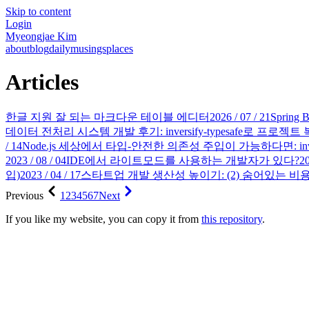
Skip to content
Login
Myeongjae Kim
about
blog
daily
musings
places
Articles
한글 지원 잘 되는 마크다운 테이블 에디터
2026 / 07 / 21
Sprin
데이터 전처리 시스템 개발 후기: inversify-typesafe로 프로
/ 14
Node.js 세상에서 타입-안전한 의존성 주입이 가능하다면: inver
2023 / 08 / 04
IDE에서 라이트모드를 사용하는 개발자가 있다?
20
입)
2023 / 04 / 17
스타트업 개발 생산성 높이기: (2) 숨어있는 비
Previous
1
2
3
4
5
6
7
Next
If you like my website, you can copy it from
this repository
.