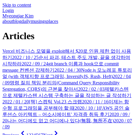
Skip to content
Login
Myeongjae Kim
about
blog
daily
musings
places
Articles
Vercel 비즈니스 모델을 exploit해서 $20로 인원 제한 없이 사용
하기
2022 / 10 / 25
순서 파괴, 테스트 주도 개발, 끝을 생각하며
시작하라
2022 / 09 / 24
git branch 이름과 hook으로 commit
message 컨벤션 강제하기
2022 / 04 / 30
Node.js 모노레포 튜토리
얼 (with 객체지향 프로그래밍, InversifyJS, Rush, Heft)
2022 / 04
/ 09
명령 질의 책임 분리의(Command Query Responsibility
Segregation, CQRS)의 근본을 찾아서
2022 / 02 / 03
제텔카스텐
으로 제텔카스텐 시스템 구축하는 글을 작성하는 글 작성하기
2022 / 01 / 20
[책] 스켑틱 Vol.23 스크랩
2020 / 11 / 16
이제는 함
수형 프로그래밍을 공부해야 할 때
2020 / 10 / 10
'AWS 공인 솔
루션스 아키텍트 – 어소시에이트' 자격증 취득 후기
2020 / 09 /
20
나는 어디에도 없고 어디에나 있다(無我, 無所不在)
2020 / 07
/ 09