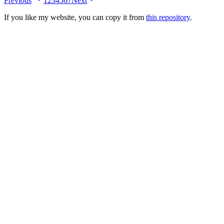
Previous
1
2
3
4
5
6
7
Next
If you like my website, you can copy it from
this repository
.